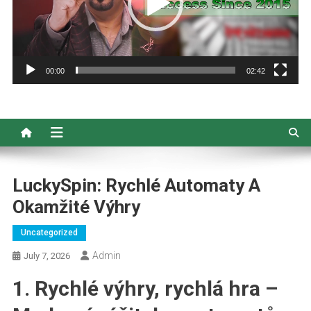
00:00
02:42
LuckySpin: Rychlé Automaty A
Okamžité Výhry
Uncategorized
Admin
July 7, 2026
1. Rychlé výhry, rychlá hra –