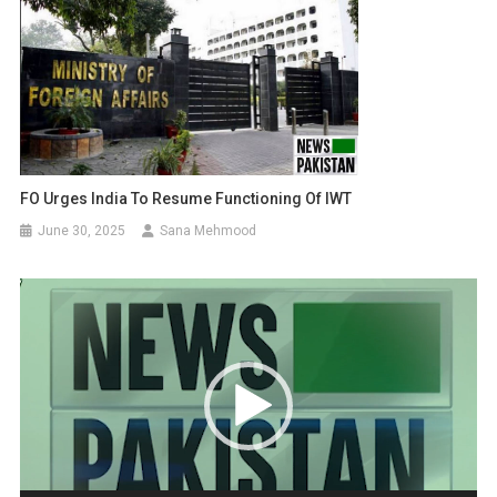
FO Urges India To Resume Functioning Of IWT
June 30, 2025
Sana Mehmood
Video
Player