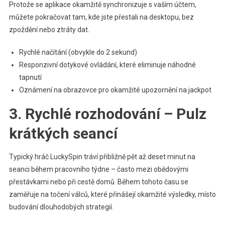
Protože se aplikace okamžitě synchronizuje s vaším účtem,
můžete pokračovat tam, kde jste přestali na desktopu, bez
zpoždění nebo ztráty dat.
Rychlé načítání (obvykle do 2 sekund)
Responzivní dotykové ovládání, které eliminuje náhodné
tapnutí
Oznámení na obrazovce pro okamžité upozornění na jackpot
3. Rychlé rozhodování – Pulz
krátkých seancí
Typický hráč LuckySpin tráví přibližně pět až deset minut na
seanci během pracovního týdne – často mezi obědovými
přestávkami nebo při cestě domů. Během tohoto času se
zaměřuje na točení válců, které přinášejí okamžité výsledky, místo
budování dlouhodobých strategií.