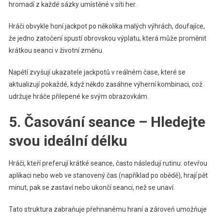
hromadí z každé sázky umístěné v síti her.
Hráči obvykle honí jackpot po několika malých výhrách, doufajíce,
že jedno zatočení spustí obrovskou výplatu, která může proměnit
krátkou seanci v životní změnu.
Napětí zvyšují ukazatele jackpotů v reálném čase, které se
aktualizují pokaždé, když někdo zasáhne výherní kombinaci, což
udržuje hráče přilepené ke svým obrazovkám.
5. Časování seance – Hledejte
svou ideální délku
Hráči, kteří preferují krátké seance, často následují rutinu: otevřou
aplikaci nebo web ve stanovený čas (například po obědě), hrají pět
minut, pak se zastaví nebo ukončí seanci, než se unaví.
Tato struktura zabraňuje přehnanému hraní a zároveň umožňuje