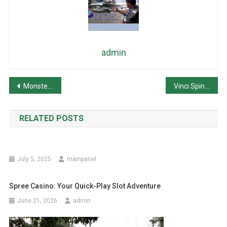
admin
Post
Monster Win Slot Review: Vittorie Veloci & Azione Intensa su MonsterWin-Online.it
Vinci Spin: Slots compatibles con móvil para ganancias rápidas
navigation
RELATED POSTS
July 5, 2025
mainpanel
Spree Casino: Your Quick-Play Slot Adventure
June 21, 2026
admin