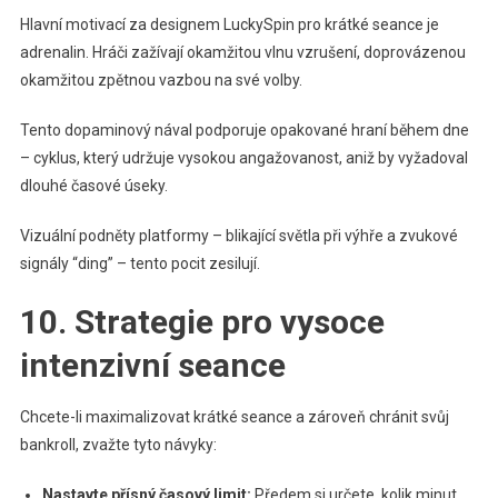
Hlavní motivací za designem LuckySpin pro krátké seance je
adrenalin. Hráči zažívají okamžitou vlnu vzrušení, doprovázenou
okamžitou zpětnou vazbou na své volby.
Tento dopaminový nával podporuje opakované hraní během dne
– cyklus, který udržuje vysokou angažovanost, aniž by vyžadoval
dlouhé časové úseky.
Vizuální podněty platformy – blikající světla při výhře a zvukové
signály “ding” – tento pocit zesilují.
10. Strategie pro vysoce
intenzivní seance
Chcete-li maximalizovat krátké seance a zároveň chránit svůj
bankroll, zvažte tyto návyky:
Nastavte přísný časový limit:
Předem si určete, kolik minut