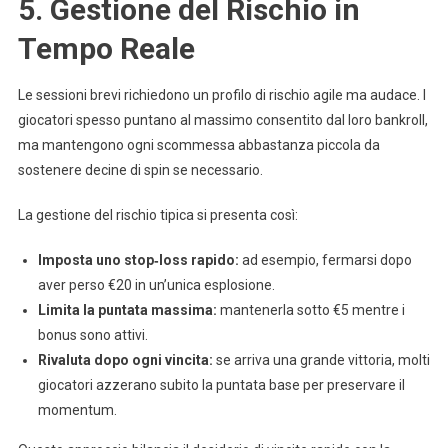
5. Gestione del Rischio in
Tempo Reale
Le sessioni brevi richiedono un profilo di rischio agile ma audace. I
giocatori spesso puntano al massimo consentito dal loro bankroll,
ma mantengono ogni scommessa abbastanza piccola da
sostenere decine di spin se necessario.
La gestione del rischio tipica si presenta così:
Imposta uno stop‑loss rapido:
ad esempio, fermarsi dopo
aver perso €20 in un’unica esplosione.
Limita la puntata massima:
mantenerla sotto €5 mentre i
bonus sono attivi.
Rivaluta dopo ogni vincita:
se arriva una grande vittoria, molti
giocatori azzerano subito la puntata base per preservare il
momentum.