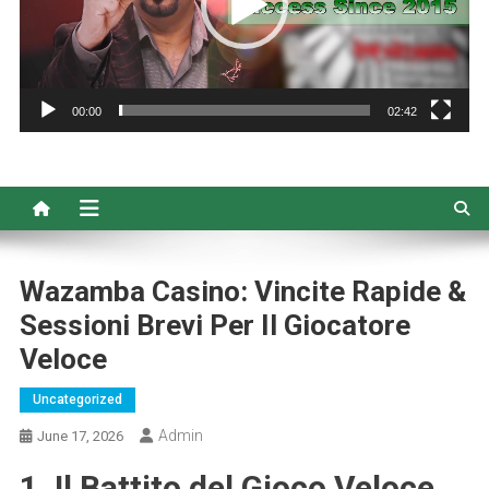
00:00
02:42
Wazamba Casino: Vincite Rapide &
Sessioni Brevi Per Il Giocatore
Veloce
Uncategorized
Admin
June 17, 2026
1. Il Battito del Gioco Veloce