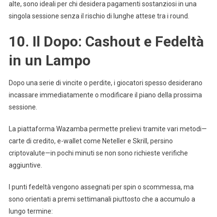
alte, sono ideali per chi desidera pagamenti sostanziosi in una
singola sessione senza il rischio di lunghe attese tra i round.
10. Il Dopo: Cashout e Fedeltà
in un Lampo
Dopo una serie di vincite o perdite, i giocatori spesso desiderano
incassare immediatamente o modificare il piano della prossima
sessione.
La piattaforma Wazamba permette prelievi tramite vari metodi—
carte di credito, e-wallet come Neteller e Skrill, persino
criptovalute—in pochi minuti se non sono richieste verifiche
aggiuntive.
I punti fedeltà vengono assegnati per spin o scommessa, ma
sono orientati a premi settimanali piuttosto che a accumulo a
lungo termine: