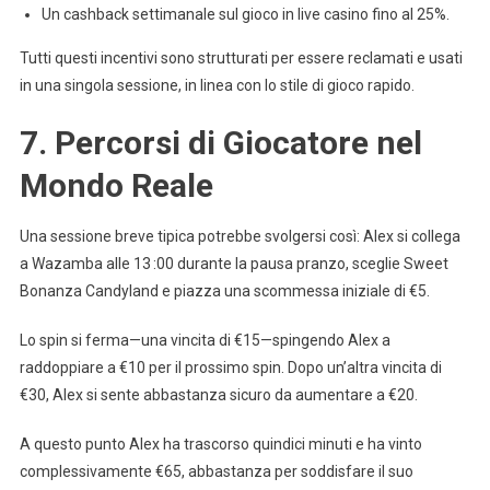
Un cashback settimanale sul gioco in live casino fino al 25%.
Tutti questi incentivi sono strutturati per essere reclamati e usati
in una singola sessione, in linea con lo stile di gioco rapido.
7. Percorsi di Giocatore nel
Mondo Reale
Una sessione breve tipica potrebbe svolgersi così: Alex si collega
a Wazamba alle 13 :00 durante la pausa pranzo, sceglie Sweet
Bonanza Candyland e piazza una scommessa iniziale di €5.
Lo spin si ferma—una vincita di €15—spingendo Alex a
raddoppiare a €10 per il prossimo spin. Dopo un’altra vincita di
€30, Alex si sente abbastanza sicuro da aumentare a €20.
A questo punto Alex ha trascorso quindici minuti e ha vinto
complessivamente €65, abbastanza per soddisfare il suo